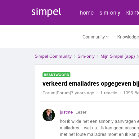
home
sim-only
klan
Community
Knowledge
Simpel Community
Sim-only
Mijn Simpel (app)
BEANTWOORD
verkeerd emailadres opgegeven bij
Forum|Forum|7 years ago
1 reactie
1095 B
justme
Lezer
hoi ik wilde net een simonly aanvragen 
mailadres... wat nu.. ik kan geen acco
met het foute mailadres moet en ik kan 