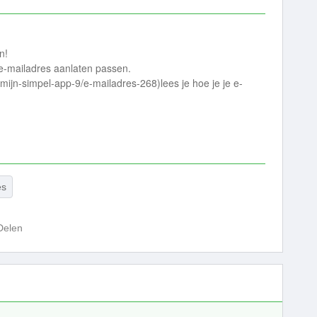
n!
 e-mailadres aanlaten passen.
l/mijn-simpel-app-9/e-mailadres-268)lees je hoe je je e-
es
Delen