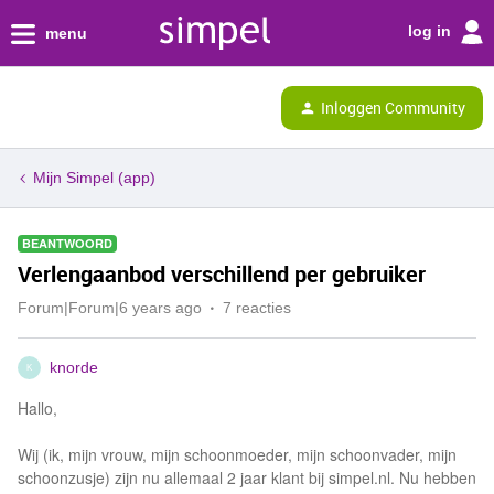
log in
menu
Inloggen Community
Mijn Simpel (app)
BEANTWOORD
Verlengaanbod verschillend per gebruiker
Forum|Forum|6 years ago
7 reacties
knorde
K
Hallo,
Wij (ik, mijn vrouw, mijn schoonmoeder, mijn schoonvader, mijn
schoonzusje) zijn nu allemaal 2 jaar klant bij simpel.nl. Nu hebben