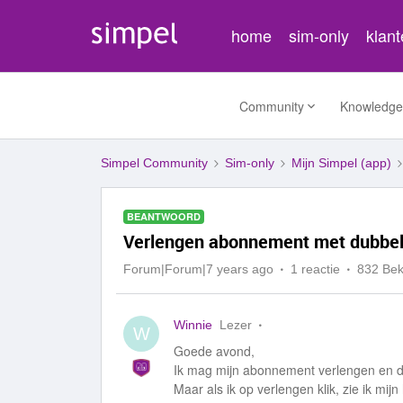
home
sim-only
klan
Community
Knowledge
Simpel Community
Sim-only
Mijn Simpel (app)
BEANTWOORD
Verlengen abonnement met dubbel
Forum|Forum|7 years ago
1 reactie
832 Be
Winnie
Lezer
W
Goede avond,
Ik mag mijn abonnement verlengen en da
Maar als ik op verlengen klik, zie ik mi