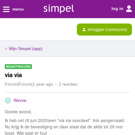
log in
menu
Inloggen Community
Mijn Simpel (app)
BEANTWOORD
via via
Forum|Forum|1 year ago
2 reacties
Winnie
W
Goede avond,
Ik heb net (8 juni 2025)een "via via voordeel" link aangemaakt.
Nu krijg ik de bevestiging en daar staat dat de aktie tot 29 mei
loopt. Wat gaat er fout