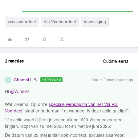
viaviavoordeel
Via Via Voordeel
bevestiging
2 reacties
Oudste eerst
Chantal L.S.
ANTWOORD
Forum|Forum|1 year ago
C
Hi ​
@Winnie
!
Wat vreemd! Op onze
speciale webpagina van het Via Via
Voordeel
, staat er onderaan ‘Tot wanneer is deze actie geldig?’:
“De actie waarbij jij en je vriend allebei €20 Vriendenvoordeel
krijgen, loopt van 19 mei 2025 tot en met 29 juni 2025.”
De datum van 29 mei is dan ook incorrect, excuses daarvoor!