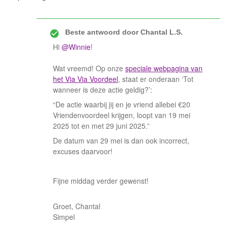
Beste antwoord door
Chantal L.S.
Hi ​
@Winnie
!
Wat vreemd! Op onze
speciale webpagina van
het Via Via Voordeel
, staat er onderaan ‘Tot
wanneer is deze actie geldig?’:
“De actie waarbij jij en je vriend allebei €20
Vriendenvoordeel krijgen, loopt van 19 mei
2025 tot en met 29 juni 2025.”
De datum van 29 mei is dan ook incorrect,
excuses daarvoor!
Fijne middag verder gewenst!
Groet, Chantal
Simpel