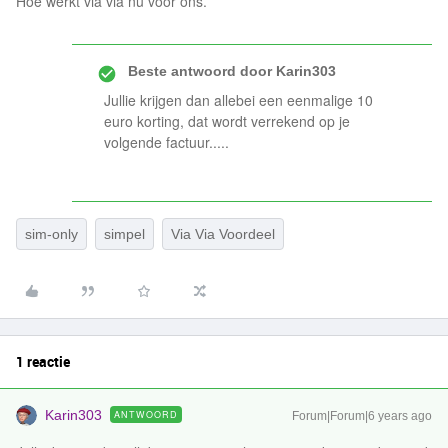
Hoe werkt via via nu voor ons.
Beste antwoord door
Karin303
Jullie krijgen dan allebei een eenmalige 10
euro korting, dat wordt verrekend op je
volgende factuur.....
sim-only
simpel
Via Via Voordeel
1 reactie
Karin303
ANTWOORD
Forum|Forum|6 years ago