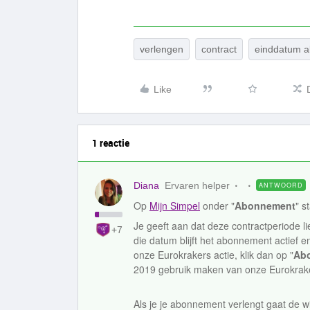
verlengen
contract
einddatum 
Like
1 reactie
Diana
Ervaren helper
ANTWOORD
Op
Mijn Simpel
onder "
Abonnement
" s
Je geeft aan dat deze contractperiode 
+7
die datum blijft het abonnement actief 
onze Eurokrakers actie, klik dan op "
Abo
2019 gebruik maken van onze Eurokrake
Als je je abonnement verlengt gaat de wi