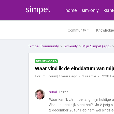
home
sim-only
klan
Community
Knowledge
Simpel Community
Sim-only
Mijn Simpel (app)
BEANTWOORD
Waar vind ik de einddatum van mi
Forum|Forum|7 years ago
1 reactie
7230 B
sumi
Lezer
Waar kan ik zien hoe lang mijn huidige a
Abonnement kijk staat het? "Je 2 jarig
2 december 2016" Heb hem wel sinds ee