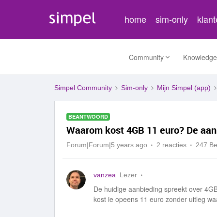
home
sim-only
klan
Community
Knowledge
Simpel Community
Sim-only
Mijn Simpel (app)
BEANTWOORD
Waarom kost 4GB 11 euro? De aanb
Forum|Forum|5 years ago
2 reacties
247 B
vanzea
Lezer
De huidige aanbieding spreekt over 4G
kost ie opeens 11 euro zonder uitleg w