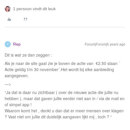
1 persoon vindt dit leuk
Rep
Forum|Forum|6 years ago
R
Dit is wat ze dan zeggen :
Als je naar de site gaat zie je boven de actie van €2.50 staan ´
Actie geldig t/m 30 november´.Het wordt bij elke aanbieding
aangegeven.
—>
“Ja dat is daar nu zichtbaar ( over de nieuwe actie die jullie nu
hebben ), maar dat gaven jullie eerder niet aan in / via de mail en
of simpel app !
Waarom komt het , denkt u dan dat er meer mensen over klagen
? Vast niet om jullie dit duidelijk aangaven lijkt mij , toch ? “