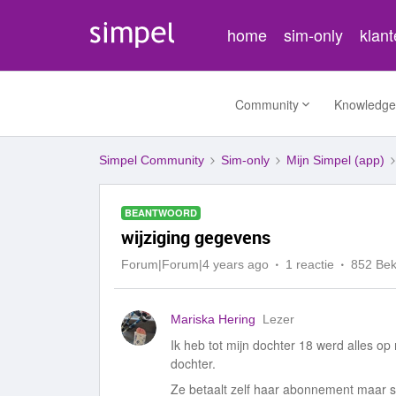
home
sim-only
klan
Community
Knowledge
Simpel Community
Sim-only
Mijn Simpel (app)
BEANTWOORD
wijziging gegevens
Forum|Forum|4 years ago
1 reactie
852 Be
Mariska Hering
Lezer
Ik heb tot mijn dochter 18 werd alles op
dochter.
Ze betaalt zelf haar abonnement maar 