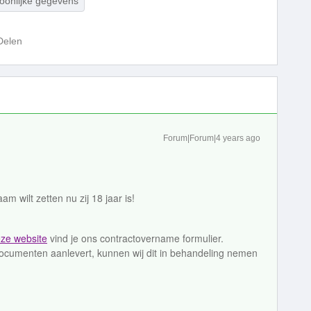
oonlijke gegevens
Delen
Forum|Forum|4 years ago
aam wilt zetten nu zij 18 jaar is!
ze website
vind je ons contractovername formulier.
cumenten aanlevert, kunnen wij dit in behandeling nemen