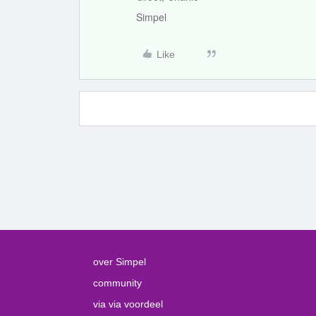
Simpel
Like
over Simpel
community
via via voordeel