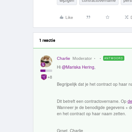
wijzigen
contractovername
pers
Like
1 reactie
Charlie
Moderator
ANTWOORD
Hi
@Mariska Hering
,
+8
Begrijpelijk dat je het contract op haar n
Dit betreft een contractovername. Op
de
Wanneer je de benodigde gegevens + do
en het contract op haar naam zetten.
Groet, Charlie