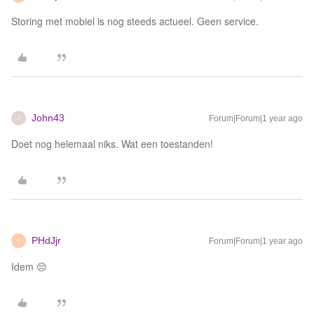
Storing met mobiel is nog steeds actueel. Geen service.
John43
Forum|Forum|1 year ago
J
Doet nog helemaal niks. Wat een toestanden!
PHdJjr
Forum|Forum|1 year ago
P
Idem 😔