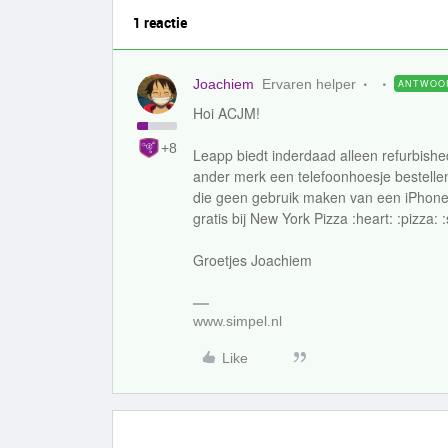
1 reactie
Joachiem
Ervaren helper
ANTWOO
Hoi ACJM!
+8
Leapp biedt inderdaad alleen refurbishe
ander merk een telefoonhoesje bestelle
die geen gebruik maken van een iPhone
gratis bij New York Pizza :heart: :pizza: :
Groetjes Joachiem
www.simpel.nl
Like