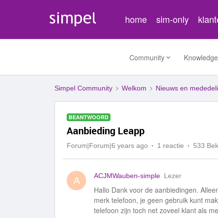
home
sim-only
klan
Community
Knowledge
Simpel Community
Welkom
Nieuws en mededel
BEANTWOORD
Aanbieding Leapp
Forum|Forum|6 years ago
1 reactie
533 Be
ACJMWauben-simple
Lezer
A
Hallo Dank voor de aanbiedingen. Allee
merk telefoon, je geen gebruik kunt m
telefoon zijn toch net zoveel klant als 