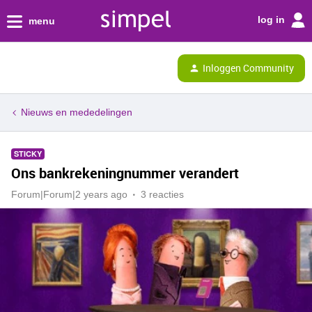
log in
menu
Inloggen Community
Nieuws en mededelingen
STICKY
Ons bankrekeningnummer verandert
Forum|Forum|2 years ago
3 reacties