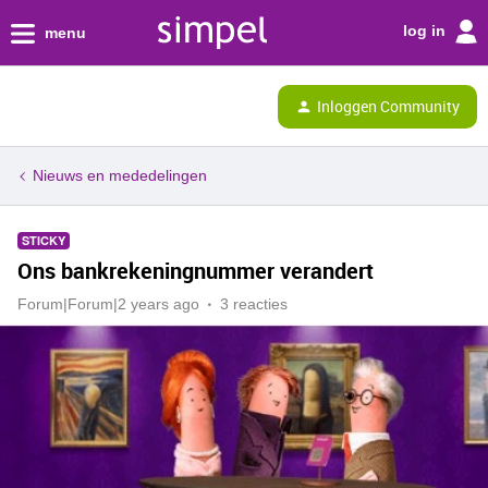
log in
menu
Inloggen Community
Nieuws en mededelingen
STICKY
Ons bankrekeningnummer verandert
Forum|Forum|2 years ago
3 reacties