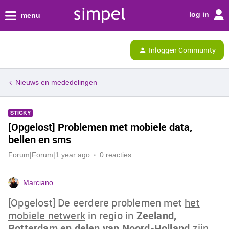
log in
menu
Inloggen Community
Nieuws en mededelingen
STICKY
[Opgelost] Problemen met mobiele data,
bellen en sms
Forum|Forum|1 year ago
0 reacties
Marciano
[Opgelost] De eerdere problemen met
het
mobiele netwerk
in regio in
Zeeland,
Rotterdam en delen van Noord-Holland
zijn