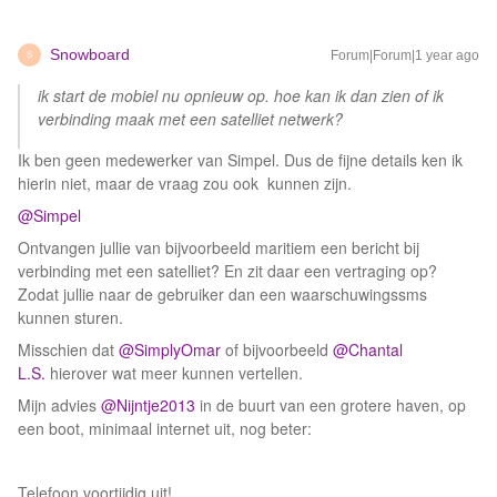
Snowboard
Forum|Forum|1 year ago
S
ik start de mobiel nu opnieuw op. hoe kan ik dan zien of ik
verbinding maak met een satelliet netwerk?
Ik ben geen medewerker van Simpel. Dus de fijne details ken ik
hierin niet, maar de vraag zou ook kunnen zijn.
@Simpel
Ontvangen jullie van bijvoorbeeld maritiem een bericht bij
verbinding met een satelliet? En zit daar een vertraging op?
Zodat jullie naar de gebruiker dan een waarschuwingssms
kunnen sturen.
Misschien dat
@SimplyOmar
of bijvoorbeeld
@Chantal
L.S.
hierover wat meer kunnen vertellen.
Mijn advies
@Nijntje2013
in de buurt van een grotere haven, op
een boot, minimaal internet uit, nog beter:
Telefoon voortijdig uit!