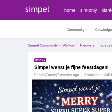
home
sim-only
klan
Community
Knowledge
Simpel Community
Welkom
Nieuws en mededel
STICKY
Simpel wenst je fijne feestdagen!
Forum|Forum|7 months ago
0 reacties
245 