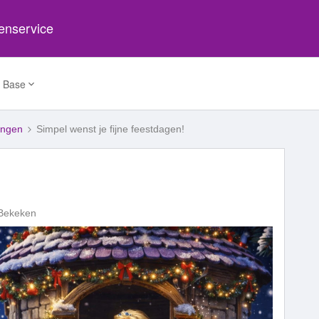
tenservice
 Base
ingen
Simpel wenst je fijne feestdagen!
Bekeken