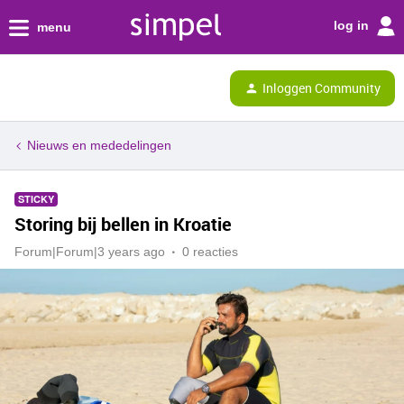
log in
menu
Inloggen Community
Nieuws en mededelingen
STICKY
Storing bij bellen in Kroatie
Forum|Forum|3 years ago
0 reacties