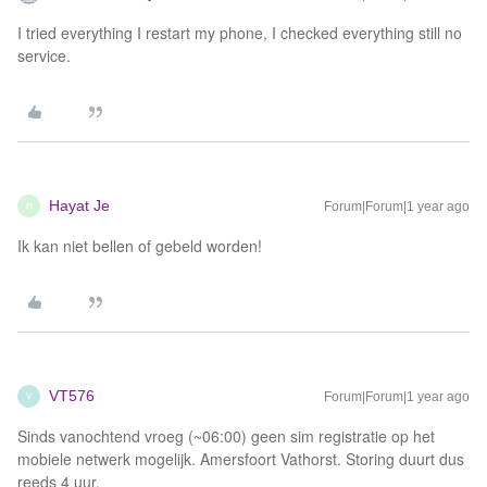
I tried everything I restart my phone, I checked everything still no
service.
Hayat Je
Forum|Forum|1 year ago
H
Ik kan niet bellen of gebeld worden!
VT576
Forum|Forum|1 year ago
V
Sinds vanochtend vroeg (~06:00) geen sim registratie op het
mobiele netwerk mogelijk. Amersfoort Vathorst. Storing duurt dus
reeds 4 uur.