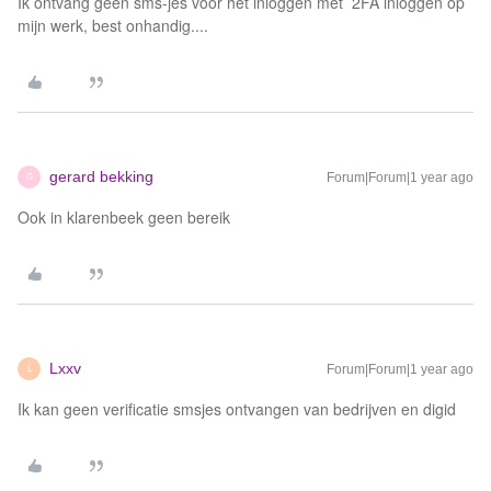
Ik ontvang geen sms-jes voor het inloggen met 2FA inloggen op
mijn werk, best onhandig....
gerard bekking
Forum|Forum|1 year ago
G
Ook in klarenbeek geen bereik
Lxxv
Forum|Forum|1 year ago
L
Ik kan geen verificatie smsjes ontvangen van bedrijven en digid