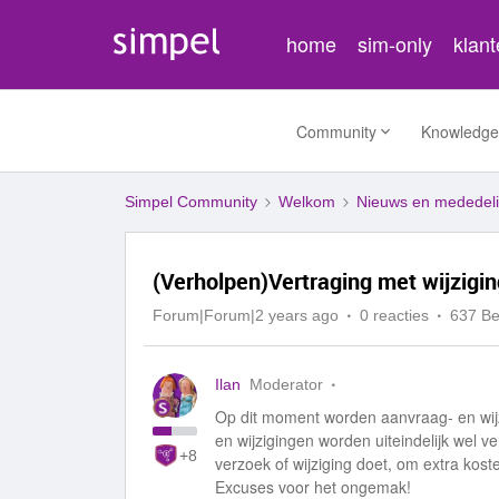
home
sim-only
klan
Community
Knowledge
Simpel Community
Welkom
Nieuws en mededel
(Verholpen)Vertraging met wijzigi
Forum|Forum|2 years ago
0 reacties
637 B
Ilan
Moderator
Op dit moment worden aanvraag- en wij
en wijzigingen worden uiteindelijk wel ve
+8
verzoek of wijziging doet, om extra ko
Excuses voor het ongemak!