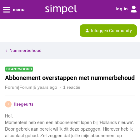
log in
menu
Inloggen Community
Nummerbehoud
BEANTWOORD
Abbonement overstappen met nummerbehoud
Forum|Forum|6 years ago
1 reactie
Ilsegeurts
I
Hoi,
Momenteel heb een een abbonement lopen bij 'Hollands nieuwe'.
Door gebrek aan bereik wil ik dit deze opzeggen. Hierover heb ik
al contact gehad. Zei zeggen dat jullie mijn abbonement op