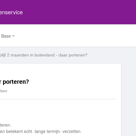
tenservice
 Base
blijf 2 maanden in buitenland - daar porteren?
r porteren?
eken
rteren.
ten betekent echt -lange termijn- verzetten.