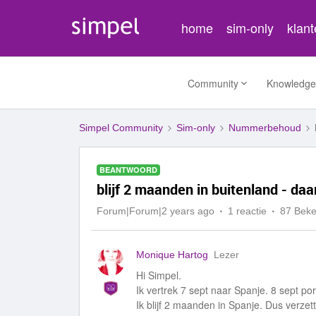
home
sim-only
klan
Community
Knowledge
Simpel Community
Sim-only
Nummerbehoud
BEANTWOORD
blijf 2 maanden in buitenland - daa
Forum|Forum|2 years ago
1 reactie
87 Bek
Monique Hartog
Lezer
Hi Simpel.
Ik vertrek 7 sept naar Spanje. 8 sept po
Ik blijf 2 maanden in Spanje. Dus verzet