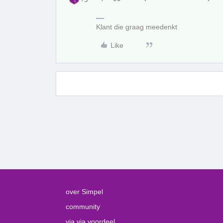
Klant die graag meedenkt
Like
over Simpel
community
via via voordeel