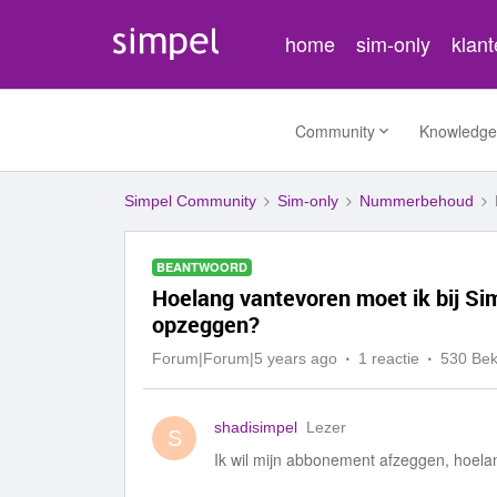
home
sim-only
klan
Community
Knowledge
Simpel Community
Sim-only
Nummerbehoud
BEANTWOORD
Hoelang vantevoren moet ik bij Si
opzeggen?
Forum|Forum|5 years ago
1 reactie
530 Be
shadisimpel
Lezer
S
Ik wil mijn abbonement afzeggen, hoelan