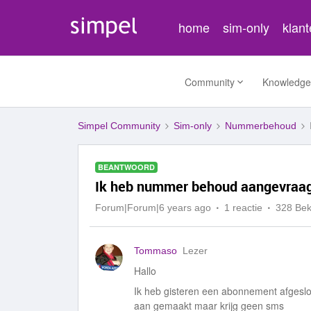
home
sim-only
klan
Community
Knowledge
Simpel Community
Sim-only
Nummerbehoud
BEANTWOORD
Ik heb nummer behoud aangevraa
Forum|Forum|6 years ago
1 reactie
328 Be
Tommaso
Lezer
Hallo
Ik heb gisteren een abonnement afgeslot
aan gemaakt maar krijg geen sms