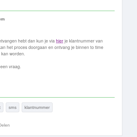
em
ntvangen hebt dan kun je via
hier
je klantnummer van
kan het proces doorgaan en ontvang je binnen to time
 kan worden.
g een vraag.
t
sms
klantnummer
Delen