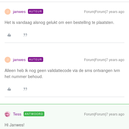
janwes
AUTEUR
Forum|Forum|7 years ago
J
Het is vandaag alsnog gelukt om een bestelling te plaatsten.
janwes
AUTEUR
Forum|Forum|7 years ago
J
Alleen heb ik nog geen validatiecode via de sms ontvangen ivm
het nummer behoud.
Tess
ANTWOORD
Forum|Forum|7 years ago
Hi Janwes!