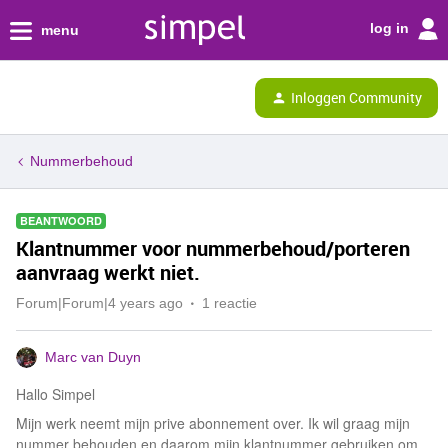
log in
menu
Inloggen Community
Nummerbehoud
BEANTWOORD
Klantnummer voor nummerbehoud/porteren
aanvraag werkt niet.
Forum|Forum|4 years ago
1 reactie
Marc van Duyn
Hallo Simpel
Mijn werk neemt mijn prive abonnement over. Ik wil graag mijn
nummer behouden en daarom mijn klantnummer gebruiken om