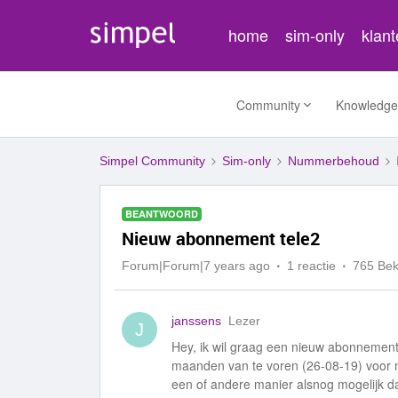
home
sim-only
klan
Community
Knowledge
Simpel Community
Sim-only
Nummerbehoud
BEANTWOORD
Nieuw abonnement tele2
Forum|Forum|7 years ago
1 reactie
765 Be
janssens
Lezer
J
Hey, ik wil graag een nieuw abonnement m
maanden van te voren (26-08-19) voor mi
een of andere manier alsnog mogelijk d