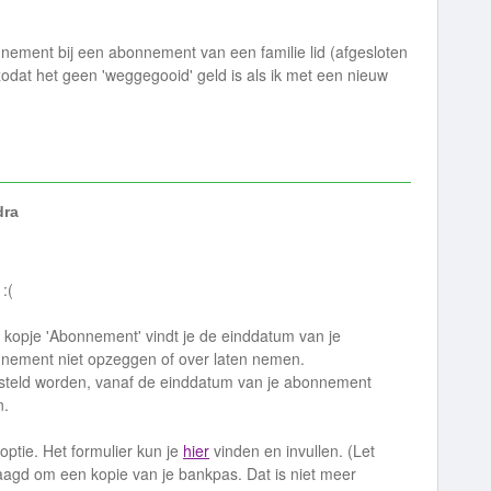
onnement bij een abonnement van een familie lid (afgesloten
zodat het geen 'weggegooid' geld is als ik met een nieuw
dra
:(
 kopje 'Abonnement' vindt je de einddatum van je
nnement niet opzeggen of over laten nemen.
teld worden, vanaf de einddatum van je abonnement
n.
optie. Het formulier kun je
hier
vinden en invullen. (Let
raagd om een kopie van je bankpas. Dat is niet meer