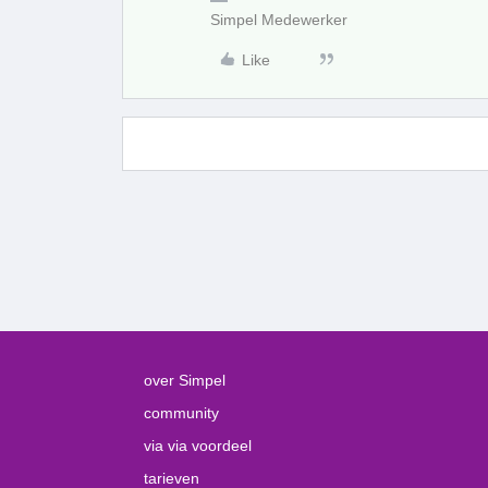
Simpel Medewerker
Like
over Simpel
community
via via voordeel
tarieven