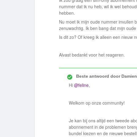
Ik zou graag een sim-only abonnement w
nummer dat ik nu heb, wil ik wel behoud
hebben.
Nu moet ik mijn oude nummer invullen bij
zenuwachtig. Ik ben bang dat mijn oud
Is dit zo? Of kreeg ik alleen een nieu
Alvast bedankt voor het reageren.
Beste antwoord door
Damien
Hi
@feline
,
Welkom op onze community!
Je kan bij ons altijd een tweede ab
abonnement in de problemen breng
bundel kiezen en de nieuwe bestell