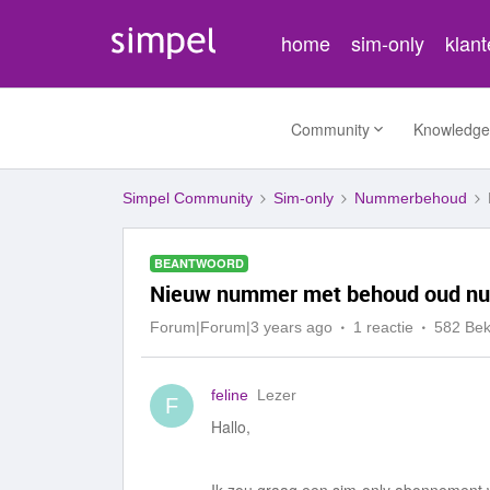
home
sim-only
klan
Community
Knowledge
Simpel Community
Sim-only
Nummerbehoud
BEANTWOORD
Nieuw nummer met behoud oud n
Forum|Forum|3 years ago
1 reactie
582 Be
feline
Lezer
F
Hallo,