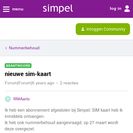
log in
menu
Inloggen Community
Nummerbehoud
BEANTWOORD
nieuwe sim-kaart
Forum|Forum|6 years ago
2 reacties
RMAarts
R
Ik heb een abonnement afgesloten bij Simpel; SIM kaart heb ik
inmiddels ontvangen.
ik heb ook nummerbehoud aangevraagd; op 27 maart wordt
deze overgezet.