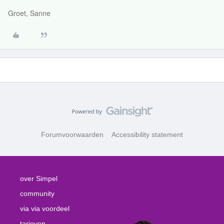
Groet, Sanne
Forumvoorwaarden
Accessibility statement
over Simpel
community
via via voordeel
tarieven