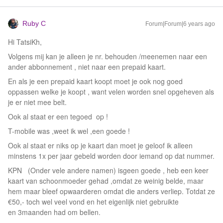
Ruby C
Forum|Forum|6 years ago
Hi TatsiKh,
Volgens mij kan je alleen je nr. behouden /meenemen naar een
ander abbonnement , niet naar een prepaid kaart.
En als je een prepaid kaart koopt moet je ook nog goed
oppassen welke je koopt , want velen worden snel opgeheven als
je er niet mee belt.
Ook al staat er een tegoed op !
T-mobile was ,weet ik wel ,een goede !
Ook al staat er niks op je kaart dan moet je geloof ik alleen
minstens 1x per jaar gebeld worden door iemand op dat nummer.
KPN (Onder vele andere namen) isgeen goede , heb een keer
kaart van schoonmoeder gehad ,omdat ze weinig belde, maar
hem maar bleef opwaarderen omdat die anders verliep. Totdat ze
€50,- toch wel veel vond en het eigenlijk niet gebruikte
en 3maanden had om bellen.