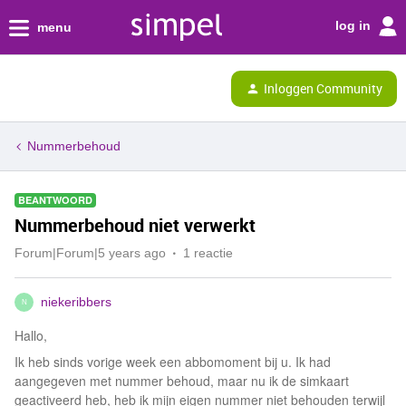
log in
menu
Inloggen Community
Nummerbehoud
BEANTWOORD
Nummerbehoud niet verwerkt
Forum|Forum|5 years ago
1 reactie
niekeribbers
N
Hallo,
Ik heb sinds vorige week een abbomoment bij u. Ik had
aangegeven met nummer behoud, maar nu ik de simkaart
geactiveerd heb, heb ik mijn eigen nummer niet behouden terwijl