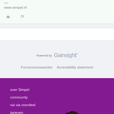
www.simpel.nl
Forumvoorwaarden
Accessibility statement
over Simpel
community
via via voordeel
tarieven