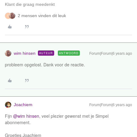
Klant die graag meedenkt
2 mensen vinden dit leuk
S
wim hinsen
AUTEUR
ANTWOORD
Forum|Forum|6 years ago
probleem opgelost. Dank voor de reactie.
Joachiem
Forum|Forum|6 years ago
Fijn
@wim hinsen
, veel plezier gewenst met je Simpel
abonnement.
Groetjes Joachiem