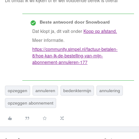
Dit omdat ik wil kijken of er wel voldoende bereik is overal
Beste antwoord door
Snowboard
Dat klopt ja, dit valt onder
Koop op afstand.
Meer informatie.
https://community.simpel.nl/factuur-betalen-
8/hoe-kan-ik-de-bestelling-van-mijn-
abonnement-annuleren-177
opzeggen
annuleren
bedenktermijn
annulering
opzeggen abonnement