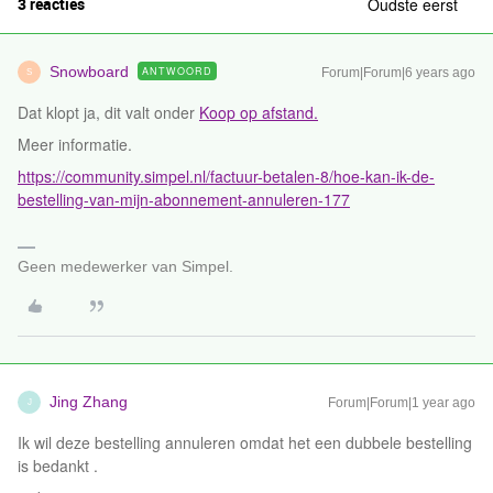
3 reacties
Oudste eerst
Snowboard
ANTWOORD
Forum|Forum|6 years ago
S
Dat klopt ja, dit valt onder
Koop op afstand.
Meer informatie.
https://community.simpel.nl/factuur-betalen-8/hoe-kan-ik-de-
bestelling-van-mijn-abonnement-annuleren-177
Geen medewerker van Simpel.
Jing Zhang
Forum|Forum|1 year ago
J
Ik wil deze bestelling annuleren omdat het een dubbele bestelling
is bedankt .