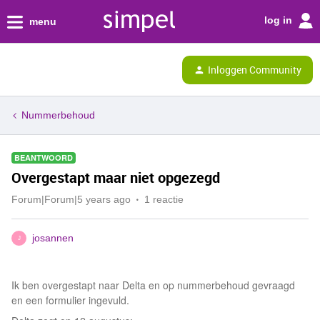
log in
menu
Inloggen Community
Nummerbehoud
BEANTWOORD
Overgestapt maar niet opgezegd
Forum|Forum|5 years ago
1 reactie
josannen
J
Ik ben overgestapt naar Delta en op nummerbehoud gevraagd
en een formulier ingevuld.