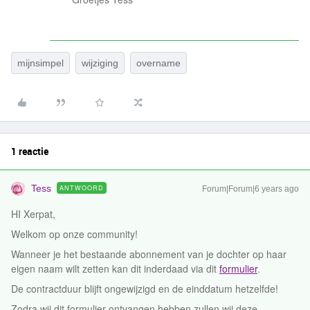
mijnsimpel
wijziging
overname
1 reactie
Tess
ANTWOORD
Forum|Forum|6 years ago
HI Xerpat,
Welkom op onze community!
Wanneer je het bestaande abonnement van je dochter op haar
eigen naam wilt zetten kan dit inderdaad via dit
formulier
.
De contractduur blijft ongewijzigd en de einddatum hetzelfde!
Zodra wij dit formulier ontvangen hebben zullen wij deze