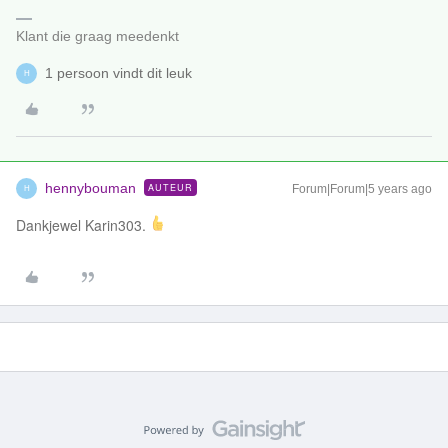
Klant die graag meedenkt
1 persoon vindt dit leuk
H
hennybouman
AUTEUR
Forum|Forum|5 years ago
H
Dankjewel Karin303.