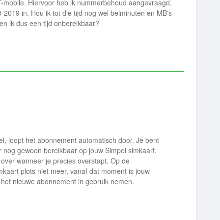
n T-mobile. Hiervoor heb ik nummerbehoud aangevraagd,
0-2019 in. Hou ik tot die tijd nog wel belminuten en MB's
ben ik dus een tijd onbereikbaar?
pel, loopt het abonnement automatisch door. Je bent
r nog gewoon bereikbaar op jouw Simpel simkaart.
ie over wanneer je precies overstapt. Op de
kaart plots niet meer, vanaf dat moment is jouw
e het nieuwe abonnement in gebruik nemen.