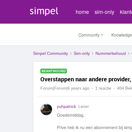
home
sim-only
klan
Community
Knowledge
Simpel Community
Sim-only
Nummerbehoud
BEANTWOORD
Overstappen naar andere provider, 
Forum|Forum|6 years ago
1 reactie
404 Be
yuhpatrick
Lezer
Goedemiddag,
Prive heb ik nu een abonnement bij simp