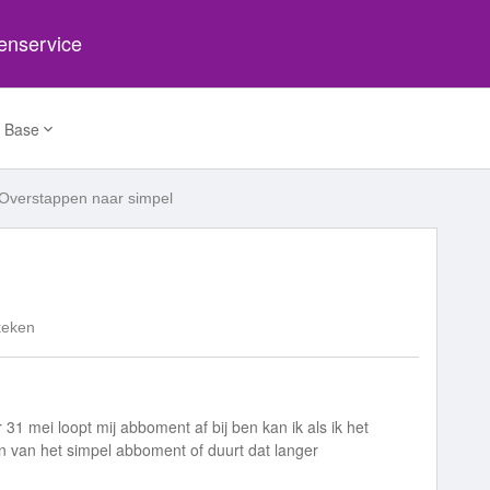
tenservice
 Base
Overstappen naar simpel
keken
31 mei loopt mij abboment af bij ben kan ik als ik het
n van het simpel abboment of duurt dat langer