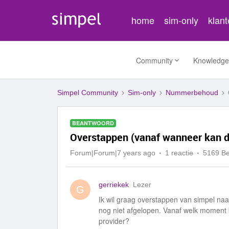
home
sim-only
klan
Community
Knowledge
Simpel Community
Sim-only
Nummerbehoud
BEANTWOORD
Overstappen (vanaf wanneer kan d
Forum|Forum|7 years ago
1 reactie
5169 B
gerriekek
Lezer
G
Ik wil graag overstappen van simpel naa
nog niet afgelopen. Vanaf welk momen
provider?