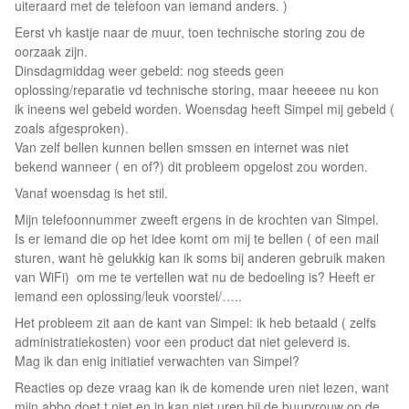
uiteraard met de telefoon van iemand anders. )
Eerst vh kastje naar de muur, toen technische storing zou de
oorzaak zijn.
Dinsdagmiddag weer gebeld: nog steeds geen
oplossing/reparatie vd technische storing, maar heeeee nu kon
ik ineens wel gebeld worden. Woensdag heeft Simpel mij gebeld (
zoals afgesproken).
Van zelf bellen kunnen bellen smssen en internet was niet
bekend wanneer ( en of?) dit probleem opgelost zou worden.
Vanaf woensdag is het stil.
Mijn telefoonnummer zweeft ergens in de krochten van Simpel.
Is er iemand die op het idee komt om mij te bellen ( of een mail
sturen, want hè gelukkig kan ik soms bij anderen gebruik maken
van WiFi) om me te vertellen wat nu de bedoeling is? Heeft er
iemand een oplossing/leuk voorstel/…..
Het probleem zit aan de kant van Simpel: ik heb betaald ( zelfs
administratiekosten) voor een product dat niet geleverd is.
Mag ik dan enig initiatief verwachten van Simpel?
Reacties op deze vraag kan ik de komende uren niet lezen, want
mijn abbo doet t niet en in kan niet uren bij de buurvrouw op de