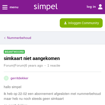
log in
menu
Inloggen Community
Nummerbehoud
BEANTWOORD
simkaart niet aangekomen
Forum|Forum|6 years ago
1 reactie
gerritdekker
G
hallo simpel
ik heb op 22-02 een abonnement afgesloten met nummerbehoud
maar heb nu noch steeds geen simkaart