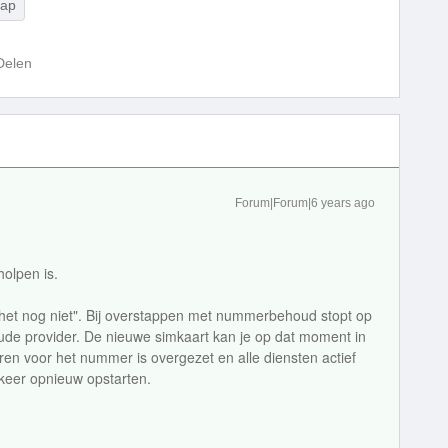
tap
Delen
Forum|Forum|6 years ago
holpen is.
kt het nog niet". Bij overstappen met nummerbehoud stopt op
de provider. De nieuwe simkaart kan je op dat moment in
ren voor het nummer is overgezet en alle diensten actief
 keer opnieuw opstarten.