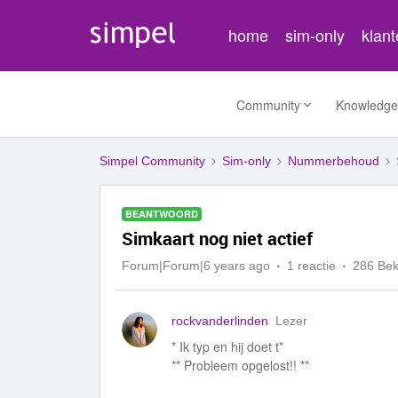
home
sim-only
klan
Community
Knowledge
Simpel Community
Sim-only
Nummerbehoud
BEANTWOORD
Simkaart nog niet actief
Forum|Forum|6 years ago
1 reactie
286 Be
rockvanderlinden
Lezer
* Ik typ en hij doet t*
** Probleem opgelost!! **