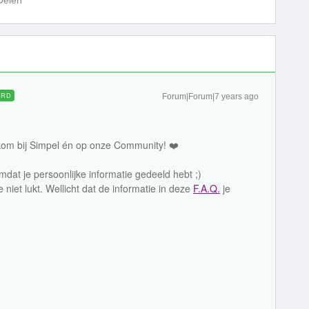
Delen
ORD
Forum|Forum|7 years ago
elkom bij Simpel én op onze Community! ❤️
at je persoonlijke informatie gedeeld hebt ;)
 niet lukt. Wellicht dat de informatie in deze
F.A.Q.
je