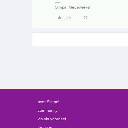
Simpel Medewerker
Like
over Simpel
community
via via voordeel
tarieven