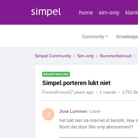
home
sim-only
klan
Community
Knowledge
Simpel Community
Sim-only
Nummerbehoud
BEANTWOORD
Simpel.porteren lukt niet
Forum|Forum|7 years ago
1 reactie
1791 B
Jose Lummen
Lezer
J
het lukt niet via internet of bericht. Hoe 
Komt dat door Sim only abonnement?