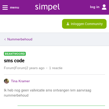
log in
menu
Inloggen Community
Nummerbehoud
BEANTWOORD
sms code
Forum|Forum|2 years ago
1 reactie
Tina Kramer
Ik heb nog geen valivicatie sms ontvangen ivm aanvraag
nummerbehoud