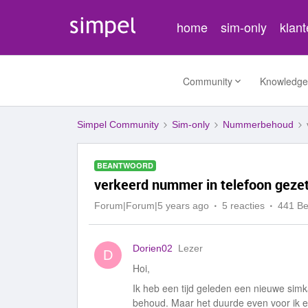
home
sim-only
klan
Community
Knowledge
Simpel Community
Sim-only
Nummerbehoud
BEANTWOORD
verkeerd nummer in telefoon geze
Forum|Forum|5 years ago
5 reacties
441 B
Dorien02
Lezer
D
Hoi,
Ik heb een tijd geleden een nieuwe sim
behoud. Maar het duurde even voor ik e