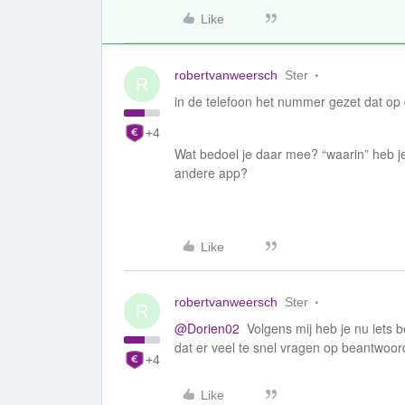
Like
robertvanweersch
Ster
R
in de telefoon het nummer gezet dat op 
+4
Wat bedoel je daar mee? “waarin” heb je
andere app?
Like
robertvanweersch
Ster
R
@Dorien02
Volgens mij heb je nu iets b
dat er veel te snel vragen op beantwoord 
+4
Like