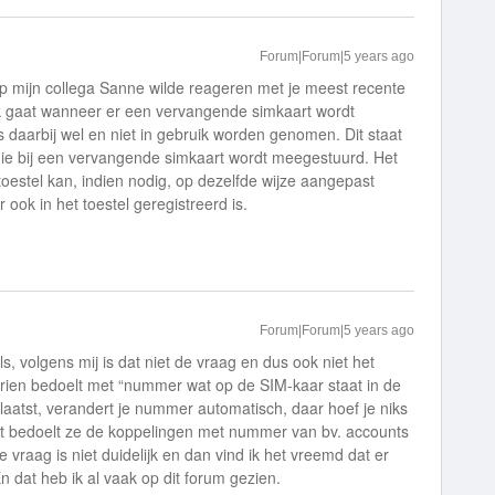
Forum|Forum|5 years ago
p mijn collega Sanne wilde reageren met je meest recente
werk gaat wanneer er een vervangende simkaart wordt
aarbij wel en niet in gebruik worden genomen. Dit staat
ie bij een vervangende simkaart wordt meegestuurd. Het
toestel kan, indien nodig, op dezelfde wijze aangepast
ook in het toestel geregistreerd is.
Forum|Forum|5 years ago
, volgens mij is dat niet de vraag en dus ook niet het
Dorien bedoelt met “nummer wat op de SIM-kaar staat in de
laatst, verandert je nummer automatisch, daar hoef je niks
licht bedoelt ze de koppelingen met nummer van bv. accounts
vraag is niet duidelijk en dan vind ik het vreemd dat er
 dat heb ik al vaak op dit forum gezien.