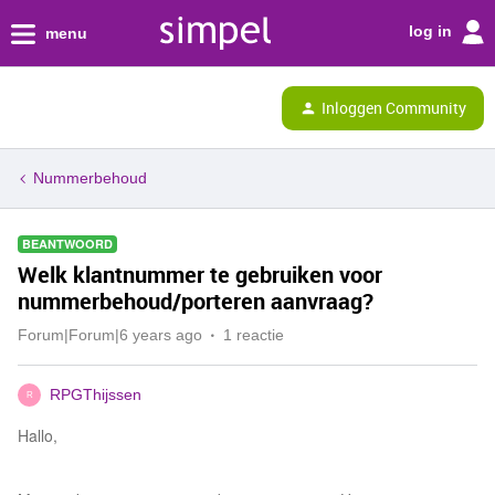
log in
menu
Inloggen Community
Nummerbehoud
BEANTWOORD
Welk klantnummer te gebruiken voor
nummerbehoud/porteren aanvraag?
Forum|Forum|6 years ago
1 reactie
RPGThijssen
R
Hallo,