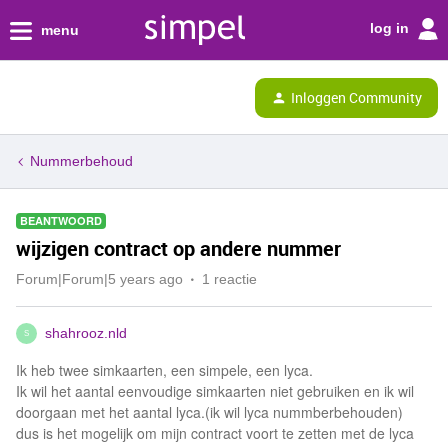
log in
menu
Inloggen Community
Nummerbehoud
BEANTWOORD
wijzigen contract op andere nummer
Forum|Forum|5 years ago
1 reactie
shahrooz.nld
S
Ik heb twee simkaarten, een simpele, een lyca.
Ik wil het aantal eenvoudige simkaarten niet gebruiken en ik wil
doorgaan met het aantal lyca.(ik wil lyca nummberbehouden)
dus is het mogelijk om mijn contract voort te zetten met de lyca