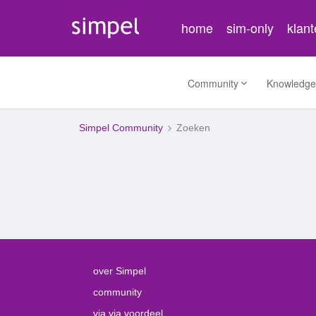
home
sim-only
klan
Community
Knowledge
Simpel Community
Zoeken
over Simpel
community
via via voordeel