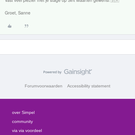
Vast veel plezier met je stage op Sint Maarten gewenst 🇸🇽
Groet, Sanne
Forumvoorwaarden
Accessibility statement
over Simpel
community
via via voordeel